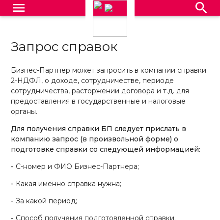
menu
search
Запрос справок
Бизнес-Партнер может запросить в компании справки
2-НДФЛ,
о доходе, сотрудничестве, периоде
сотрудничества, расторжении договора и т.д. для
предоставления в государственные и налоговые
органы.
Для получения справки БП следует прислать в
компанию запрос (в произвольной форме) о
подготовке справки со следующей информацией:
-
C-номер и ФИО Бизнес-Партнера;
-
Какая именно справка нужна;
-
За какой период;
-
Способ получения подготовленной справки.